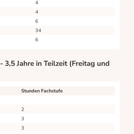
4
4
6
34
6
3,5 Jahre in Teilzeit (Freitag und
Stunden Fachstufe
2
3
3