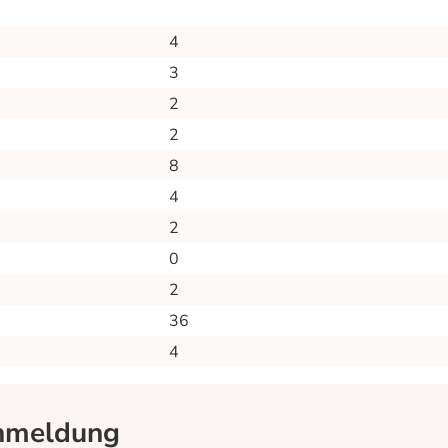
4
3
2
2
8
4
2
0
2
36
4
nmeldung