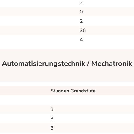
2
0
2
36
4
Automatisierungstechnik / Mechatronik - 
Stunden Grundstufe
3
3
3