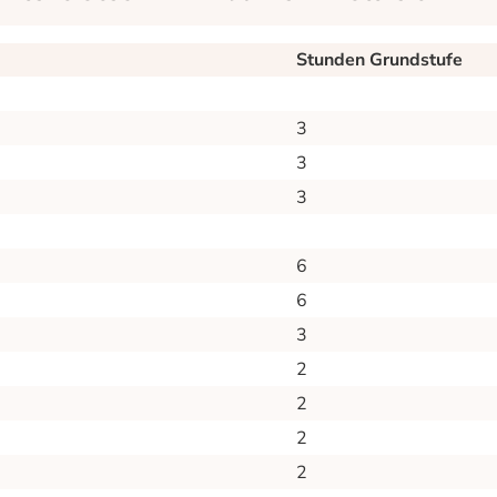
Stunden Grundstufe
3
3
3
6
6
3
2
2
2
2