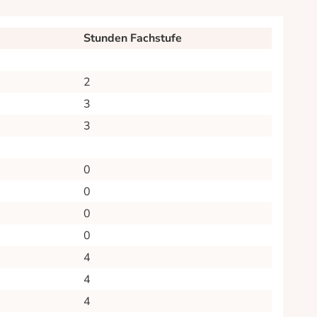
Stunden Fachstufe
2
3
3
0
0
0
0
4
4
4