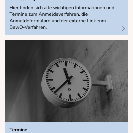
Schulorganisation
Hier finden sich alle wichtigen Informationen und
Sekretariat
Termine zum Anmeldeverfahren, die
Anmeldeformulare und der externe Link zum
Schulleitung
BewO-Verfahren.
Hausmeister
Unsere Schule
Unterstützungsangebote
Förderverein
Archiv
Service
Blockpläne
Stundenplan
Schließfächer
Formulare
Termine