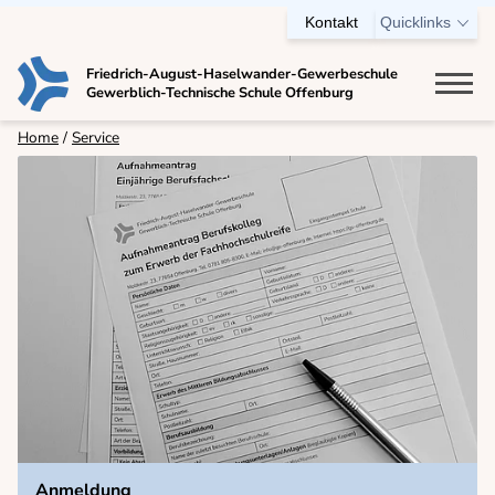
Kontakt
Quicklinks
Friedrich-August-Haselwander-Gewerbeschule
Gewerblich-Technische Schule Offenburg
Bildungsangebot
Home
Service
Berufsschule
Einjährige Berufsfachschule
Zweijährige Berufsfachschule
Technisches Gymnasium
Berufskolleg
Ausbildungsvorbereitung (AV)
VABO
Fachschule für Technik
Meisterschule für Kraftfahrzeugtechnik
Anmeldung