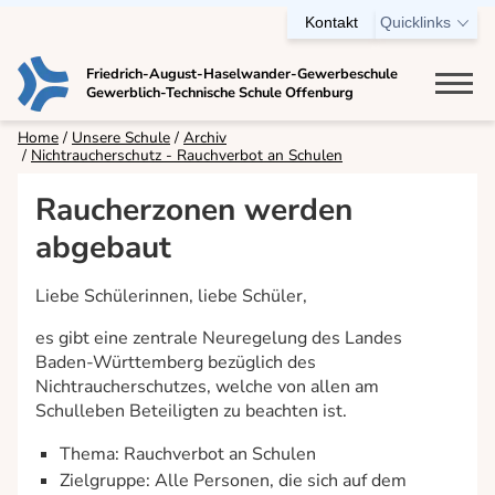
Kontakt
Quicklinks
Friedrich-August-Haselwander-Gewerbeschule
Gewerblich-Technische Schule Offenburg
Bildungsangebot
Home
Unsere Schule
Archiv
Nichtraucherschutz - Rauchverbot an Schulen
Berufsschule
Raucherzonen werden
Einjährige Berufsfachschule
abgebaut
Zweijährige Berufsfachschule
Technisches Gymnasium
Liebe Schülerinnen, liebe Schüler,
Berufskolleg
es gibt eine zentrale Neuregelung des Landes
Ausbildungsvorbereitung (AV)
Baden-Württemberg bezüglich des
Nichtraucherschutzes, welche von allen am
VABO
Schulleben Beteiligten zu beachten ist.
Fachschule für Technik
Thema: Rauchverbot an Schulen
Meisterschule für Kraftfahrzeugtechnik
Zielgruppe: Alle Personen, die sich auf dem