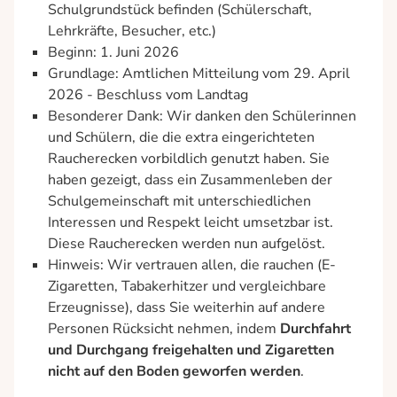
Schulgrundstück befinden (Schülerschaft,
Schulorganisation
Lehrkräfte, Besucher, etc.)
Sekretariat
Beginn: 1. Juni 2026
Schulleitung
Grundlage: Amtlichen Mitteilung vom 29. April
2026 - Beschluss vom Landtag
Hausmeister
Besonderer Dank: Wir danken den Schülerinnen
Unsere Schule
und Schülern, die die extra eingerichteten
Raucherecken vorbildlich genutzt haben. Sie
Unterstützungsangebote
haben gezeigt, dass ein Zusammenleben der
Förderverein
Schulgemeinschaft mit unterschiedlichen
Archiv
Interessen und Respekt leicht umsetzbar ist.
Diese Raucherecken werden nun aufgelöst.
Service
Hinweis: Wir vertrauen allen, die rauchen (E-
Zigaretten, Tabakerhitzer und vergleichbare
Blockpläne
Erzeugnisse), dass Sie weiterhin auf andere
Stundenplan
Personen Rücksicht nehmen, indem
Durchfahrt
Schließfächer
und Durchgang freigehalten und Zigaretten
nicht auf den Boden geworfen werden
.
Formulare