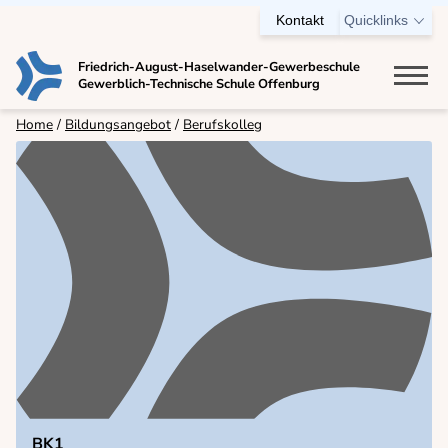
Kontakt
Quicklinks
Friedrich-August-Haselwander-Gewerbeschule
Gewerblich-Technische Schule Offenburg
Bildungsangebot
Home
Bildungsangebot
Berufskolleg
Berufsschule
Einjährige Berufsfachschule
Zweijährige Berufsfachschule
Technisches Gymnasium
Berufskolleg
Ausbildungsvorbereitung (AV)
VABO
Fachschule für Technik
Meisterschule für Kraftfahrzeugtechnik
BK1