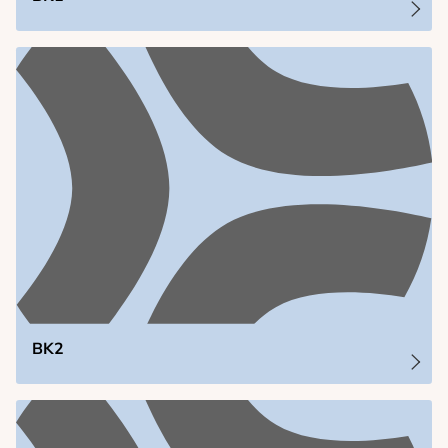
Schulorganisation
Sekretariat
Schulleitung
Hausmeister
Unsere Schule
Unterstützungsangebote
Förderverein
Archiv
Service
Blockpläne
BK2
Stundenplan
Schließfächer
Formulare