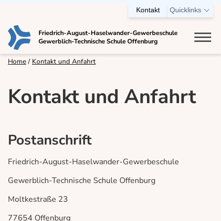
Kontakt
Quicklinks
Friedrich-August-Haselwander-Gewerbeschule
Gewerblich-Technische Schule Offenburg
Bildungsangebot
Home
Kontakt und Anfahrt
Berufsschule
Kontakt und Anfahrt
Einjährige Berufsfachschule
Zweijährige Berufsfachschule
Technisches Gymnasium
Postanschrift
Berufskolleg
Ausbildungsvorbereitung (AV)
Friedrich-August-Haselwander-Gewerbeschule
VABO
Gewerblich-Technische Schule Offenburg
Fachschule für Technik
Moltkestraße 23
Meisterschule für Kraftfahrzeugtechnik
77654 Offenburg