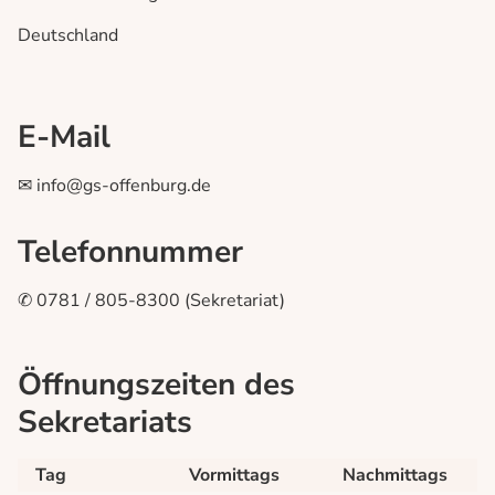
Schulorganisation
Deutschland
Sekretariat
Schulleitung
Hausmeister
E-Mail
Unsere Schule
✉ info@gs-offenburg.de
Unterstützungsangebote
Förderverein
Telefonnummer
Archiv
✆ 0781 / 805-8300 (Sekretariat)
Service
Blockpläne
Öffnungszeiten des
Stundenplan
Sekretariats
Schließfächer
Formulare
Tag
Vormittags
Nachmittags