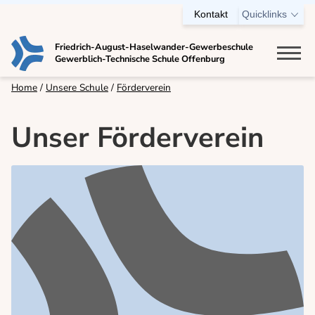
Kontakt
Quicklinks
Friedrich-August-Haselwander-Gewerbeschule
Gewerblich-Technische Schule Offenburg
Bildungsangebot
Home
Unsere Schule
Förderverein
Berufsschule
Unser Förderverein
Einjährige Berufsfachschule
Zweijährige Berufsfachschule
Technisches Gymnasium
Berufskolleg
Ausbildungsvorbereitung (AV)
VABO
Fachschule für Technik
Meisterschule für Kraftfahrzeugtechnik